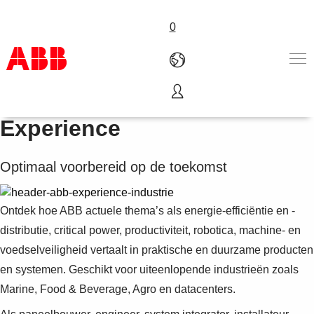
0
Industrie | Industry
Products & Solutions
Experience
Industries
Services
Optimaal voorbereid op de toekomst
About us
Verkoopkanalen
Contact us
Ontdek hoe ABB actuele thema’s als energie-efficiëntie en -
Careers
distributie, critical power, productiviteit, robotica, machine- en
voedselveiligheid vertaalt in praktische en duurzame producten
en systemen. Geschikt voor uiteenlopende industrieën zoals
Marine, Food & Beverage, Agro en datacenters.