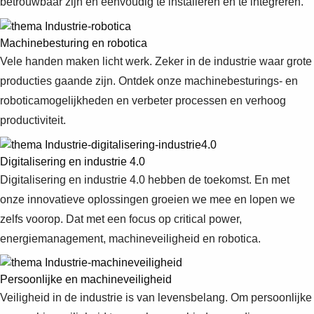
betrouwbaar zijn en eenvoudig te installeren en te integreren.
Suggestions
Products
See more products
Machinebesturing en robotica
Shopping list preview
Vele handen maken licht werk. Zeker in de industrie waar grote
0
producties gaande zijn. Ontdek onze machinebesturings- en
roboticamogelijkheden en verbeter processen en verhoog
productiviteit.
Digitalisering en industrie 4.0
Digitalisering en industrie 4.0 hebben de toekomst. En met
onze innovatieve oplossingen groeien we mee en lopen we
zelfs voorop. Dat met een focus op critical power,
energiemanagement, machineveiligheid en robotica.
Persoonlijke en machineveiligheid
Veiligheid in de industrie is van levensbelang. Om persoonlijke