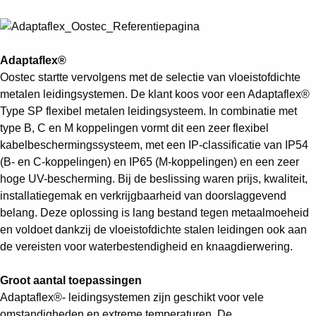
Suggestions
Products
See more products
Shopping list preview
Adaptaflex®
Oostec startte vervolgens met de selectie van vloeistofdichte
0
metalen leidingsystemen. De klant koos voor een Adaptaflex®
Type SP flexibel metalen leidingsysteem. In combinatie met
type B, C en M koppelingen vormt dit een zeer flexibel
kabelbeschermingssysteem, met een IP-classificatie van IP54
(B- en C-koppelingen) en IP65 (M-koppelingen) en een zeer
hoge UV-bescherming. Bij de beslissing waren prijs, kwaliteit,
installatiegemak en verkrijgbaarheid van doorslaggevend
belang. Deze oplossing is lang bestand tegen metaalmoeheid
en voldoet dankzij de vloeistofdichte stalen leidingen ook aan
de vereisten voor waterbestendigheid en knaagdierwering.
Groot aantal toepassingen
Adaptaflex®- leidingsystemen zijn geschikt voor vele
omstandigheden en extreme temperaturen. De