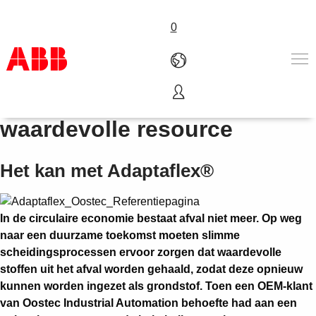
0
Afval veranderen in een
Products & Solutions
waardevolle resource
Industries
Services
Het kan met Adaptaflex®
About us
Verkoopkanalen
Contact us
In de circulaire economie bestaat afval niet meer. Op weg
Careers
naar een duurzame toekomst moeten slimme
scheidingsprocessen ervoor zorgen dat waardevolle
stoffen uit het afval worden gehaald, zodat deze opnieuw
kunnen worden ingezet als grondstof. Toen een OEM-klant
van Oostec Industrial Automation behoefte had aan een