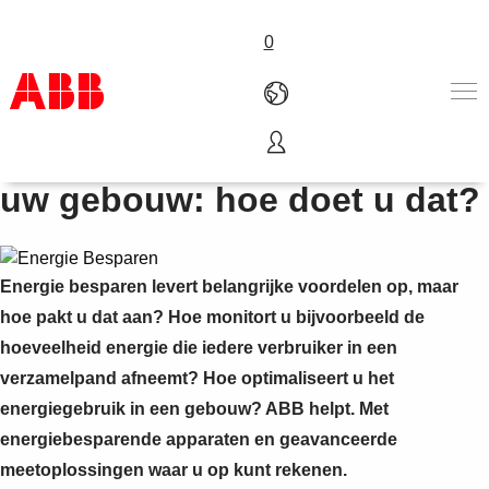
0
Direct energie besparen in
Products & Solutions
uw gebouw: hoe doet u dat?
Industries
Services
About us
Energie besparen levert belangrijke voordelen op, maar
Verkoopkanalen
Contact us
hoe pakt u dat aan? Hoe monitort u bijvoorbeeld de
Careers
hoeveelheid energie die iedere verbruiker in een
verzamelpand afneemt? Hoe optimaliseert u het
energiegebruik in een gebouw? ABB helpt. Met
energiebesparende apparaten en geavanceerde
meetoplossingen waar u op kunt rekenen.