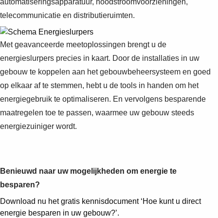
automatiseringsapparatuur, noodstroomvoorzieningen,
Suggestions
Products
telecommunicatie en distributieruimten.
See more products
Shopping list preview
Met geavanceerde meetoplossingen brengt u de
0
energieslurpers precies in kaart. Door de installaties in uw
gebouw te koppelen aan het gebouwbeheersysteem en goed
op elkaar af te stemmen, hebt u de tools in handen om het
energiegebruik te optimaliseren. En vervolgens besparende
maatregelen toe te passen, waarmee uw gebouw steeds
energiezuiniger wordt.
Benieuwd naar uw mogelijkheden om energie te
besparen?
Download nu het gratis kennisdocument ‘Hoe kunt u direct
energie besparen in uw gebouw?’.