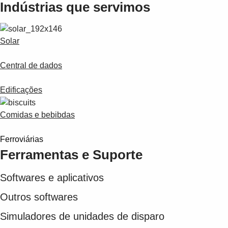
Suggestions
Indústrias que servimos
Products
See more products
Shopping list preview
Solar
0
Central de dados
Edificações
Comidas e bebibdas
Ferroviárias
Ferramentas e Suporte
Softwares e aplicativos
Outros softwares
Simuladores de unidades de disparo