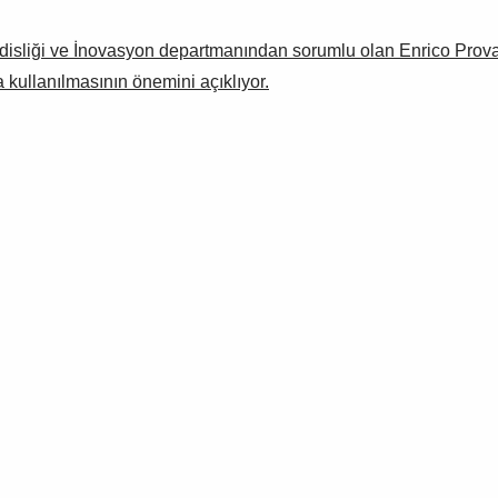
disliği ve İnovasyon departmanından sorumlu olan Enrico Provato
a kullanılmasının önemini açıklıyor.