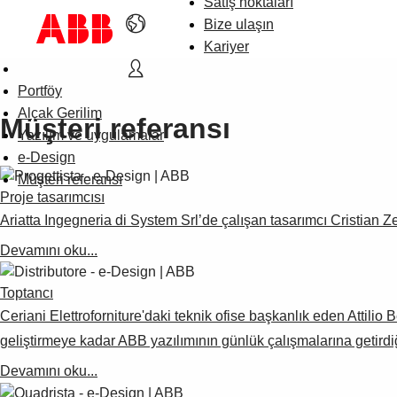
Satış noktaları
Bize ulaşın
Kariyer
Portföy
Alçak Gerilim
Müşteri referansı
Yazılım ve uygulamalar
e-Design
Müşteri referansı
Proje tasarımcısı
Ariatta Ingegneria di System Srl’de çalışan tasarımcı Cristian Z
Devamını oku...
Toptancı
Ceriani Elettroforniture'daki teknik ofise başkanlık eden Attilio 
geliştirmeye kadar ABB yazılımının günlük çalışmalarına getirdi
Devamını oku...