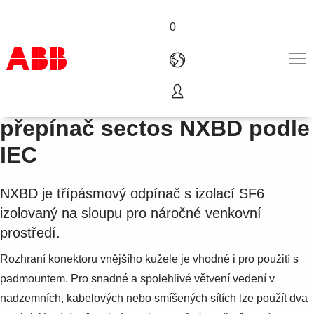
0
Třífázový uzavřený třícestný
Produkty
přepínač sectos NXBD podle
Nabídka A-Z
IEC
Služby
O nás
Where to buy
NXBD je třípásmový odpínač s izolací SF6
Kontakt
izolovaný na sloupu pro náročné venkovní
Kariéra
prostředí.
Rozhraní konektoru vnějšího kužele je vhodné i pro použití s
padmountem. Pro snadné a spolehlivé větvení vedení v
nadzemních, kabelových nebo smíšených sítích lze použít dva