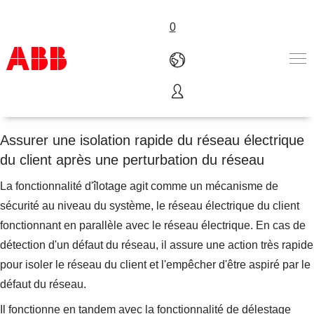
0
îlotage du cPMS
Produits & Services
Industries
Assurer une isolation rapide du réseau électrique
Services
du client après une perturbation du réseau
A propos
Où acheter
La fonctionnalité d'îlotage agit comme un mécanisme de
Contactez-nous
sécurité au niveau du système, le réseau électrique du client
Carrières
fonctionnant en parallèle avec le réseau électrique. En cas de
détection d'un défaut du réseau, il assure une action très rapide
pour isoler le réseau du client et l'empêcher d'être aspiré par le
défaut du réseau.
Il fonctionne en tandem avec la fonctionnalité de délestage