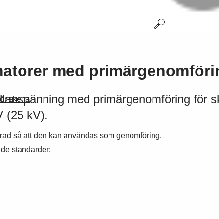
atorer med primärgenomförin
lanspänning med primärgenomföring för sk
ör skena
V (25 kV).
erad så att den kan användas som genomföring.
ande standarder: