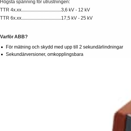
Högsta spänning för utrustningen:
TTR 4x.xx..................................3,6 kV - 12 kV
TTR 6x.xx..................................17,5 kV - 25 kV
Varför ABB?
För mätning och skydd med upp till 2 sekundärlindningar
Sekundärversioner, omkopplingsbara