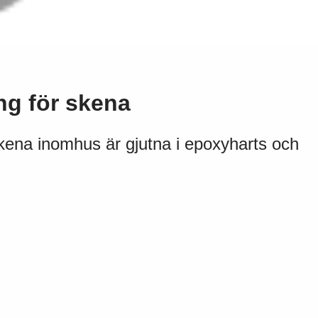
g för skena
ena inomhus är gjutna i epoxyharts och