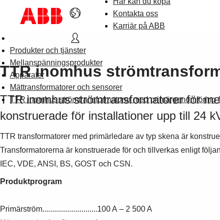
Här kan du köpa
Kontakta oss
Karriär på ABB
Produkter och tjänster
Mellanspänningsprodukter
TTR inomhus strömtransform
Apparater
Mättransformatorer och sensorer
TTR inomhus strömtransformatorer för mel
TTR inomhus strömtransformatorer med primärgenomföring f
konstruerade för installationer upp till 24 k
TTR transformatorer med primärledare av typ skena är konstru
Transformatorerna är konstruerade för och tillverkas enligt följ
IEC, VDE, ANSI, BS, GOST och CSN.
Produktprogram
Primärström............................100 A – 2 500 A