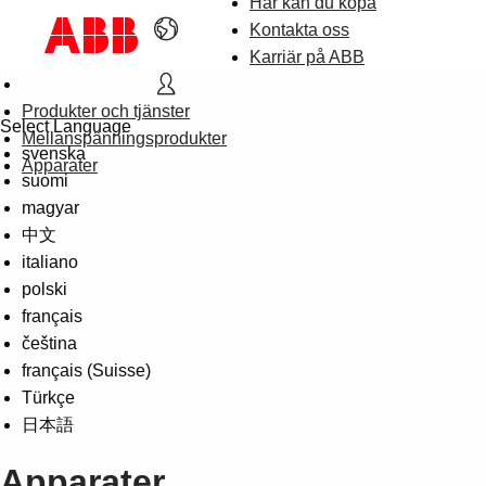
Här kan du köpa
Kontakta oss
Karriär på ABB
Produkter och tjänster
Select Language
Mellanspänningsprodukter
svenska
Apparater
suomi
magyar
中文
italiano
polski
français
čeština
français (Suisse)
Türkçe
日本語
Apparater