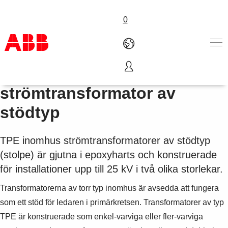
0
TPE inomhus
Produkter och tjänster
strömtransformator av
Industrier
stödtyp
Service
Om ABB
Här kan du köpa
TPE inomhus strömtransformatorer av stödtyp
Kontakta oss
(stolpe) är gjutna i epoxyharts och konstruerade
Karriär på ABB
för installationer upp till 25 kV i två olika storlekar.
Transformatorerna av torr typ inomhus är avsedda att fungera
som ett stöd för ledaren i primärkretsen. Transformatorer av typ
TPE är konstruerade som enkel-varviga eller fler-varviga