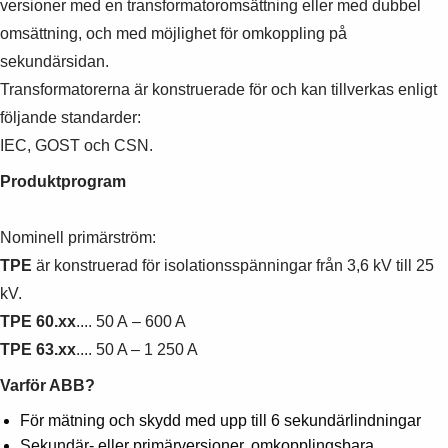
versioner med en transformatoromsättning eller med dubbel
omsättning, och med möjlighet för omkoppling på
sekundärsidan.
Transformatorerna är konstruerade för och kan tillverkas enligt
följande standarder:
IEC, GOST och CSN.
Produktprogram
Nominell primärström:
TPE
är konstruerad för isolationsspänningar från 3,6 kV till 25
kV.
TPE 60.xx
.... 50 A – 600 A
TPE 63.xx
.... 50 A – 1 250 A
Varför ABB?
För mätning och skydd med upp till 6 sekundärlindningar
Sekundär- eller primärversioner, omkopplingsbara