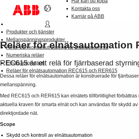
Här kan du köpa
Kontakta oss
Karriär på ABB
Produkter och tjänster
Mellanspänningsprodukter
Reläer för elnätsautomatio
Relä- och kontrollutrustning för distributionsnät
Numeriska reläer
REC615 är ett relä för fjärrbaserad styrnin
Elnätsautomation
Reläer för elnätsautomation REC615 och RER615
Dessa reläer för elnätsautomation är konstruerade för fjärrbase
mellanspänning.
Med REC615 och RER615 kan elnätets tillförlitlighet förbättras 
aktuella kraven för smarta elnät och kan användas för skydd 
direktjordade nät.
Scope
Skydd och kontroll av elnätsautomation