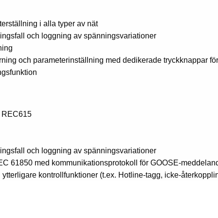
rställning i alla typer av nät
ningsfall och loggning av spänningsvariationer
ning
rning och parameterinställning med dedikerade tryckkna­ppar för 
ngsfunktion
) / REC615
ningsfall och loggning av spänningsvariationer
IEC 61850 med kommunikationsprotokoll för GOOSE-meddelanden 
tterligare kontrollfunktioner (t.ex. Hotline-tagg, icke-återkoppl