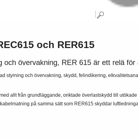
n REC615 och RER615
g och övervakning, RER 615 är ett relä för 
rad styrning och övervakning, skydd, felindikering, elkvalitets
med allt från grundläggande, oriktade överlastskydd till utökad
av kabelmatning på samma sätt som RER615 skyddar luftledninga