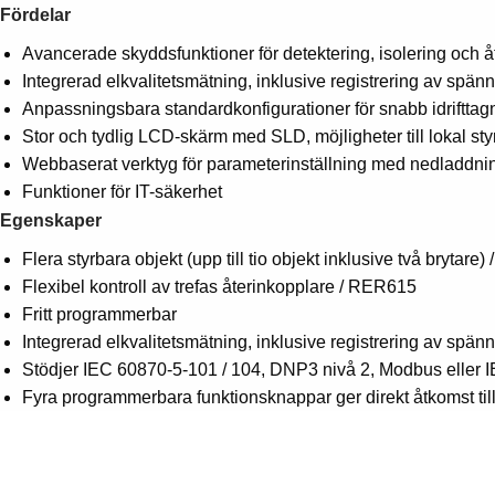
Fördelar
Avancerade skyddsfunktioner för detektering, isolering och åte
Integrerad elkvalitetsmätning, inklusive registrering av spän
Anpassningsbara standardkonfigurationer för snabb idrifttag
Stor och tydlig LCD-skärm med SLD, möjligheter till lokal sty
Webbaserat verktyg för parameterinställning med nedladdni
Funktioner för IT-säkerhet
Egenskaper
Flera styrbara objekt (upp till tio objekt inklusive två brytare
Flexibel kontroll av trefas återinkopplare / RER615
Fritt programmerbar
Integrerad elkvalitetsmätning, inklusive registrering av spän
Stödjer IEC 60870-5-101 / 104, DNP3 nivå 2, Modbus eller 
Fyra programmerbara funktionsknappar ger direkt åtkomst till y