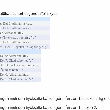
 utökad säkerhet genom ”e”-skydd.
er. Del 0: Allmänna krav.
er. Del 0: Allmänna krav.
rer. Allmänna krav.
rer Trycksatt utrustning ”p”
er. Del 0: Allmänna krav.
er – Del 2: Trycksatta kapslingar ”p"
 Del 0: Allmänna krav.
 Del 7: Ökad säkerhet ”e”
r. Allmänna krav. requirements
r. Ökad säkerhet ”e”
 Del 0: Allmänna krav.
 Del 7: Ökad säkerhet ”e”
en inuti den trycksatta kapslingen från zon 1 till icke farlig eller 
ngen inuti den trycksatta kapslingen från zon 1 till zon 2.