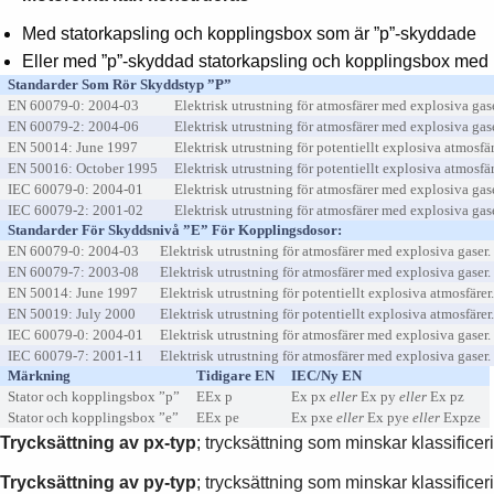
Med statorkapsling och kopplingsbox som är ”p”-skyddade
Eller med ”p”-skyddad statorkapsling och kopplingsbox med
Standarder Som Rör Skyddstyp ”p”
EN 60079-0: 2004-03
Elektrisk utrustning för atmosfärer med explosiva gas
EN 60079-2: 2004-06
Elektrisk utrustning för atmosfärer med explosiva gas
EN 50014: June 1997
Elektrisk utrustning för potentiellt explosiva atmosfä
EN 50016: October 1995
Elektrisk utrustning för potentiellt explosiva atmosfä
IEC 60079-0: 2004-01
Elektrisk utrustning för atmosfärer med explosiva gas
IEC 60079-2: 2001-02
Elektrisk utrustning för atmosfärer med explosiva gas
Standarder För Skyddsnivå ”e” För Kopplingsdosor:
EN 60079-0: 2004-03
Elektrisk utrustning för atmosfärer med explosiva gaser.
EN 60079-7: 2003-08
Elektrisk utrustning för atmosfärer med explosiva gaser.
EN 50014: June 1997
Elektrisk utrustning för potentiellt explosiva atmosfäre
EN 50019: July 2000
Elektrisk utrustning för potentiellt explosiva atmosfäre
IEC 60079-0: 2004-01
Elektrisk utrustning för atmosfärer med explosiva gaser.
IEC 60079-7: 2001-11
Elektrisk utrustning för atmosfärer med explosiva gaser.
Märkning
Tidigare EN
IEC/Ny EN
Stator och kopplingsbox ”p”
EEx p
Ex px
eller
Ex py
eller
Ex pz
Stator och kopplingsbox ”e”
EEx pe
Ex pxe
eller
Ex pye
eller
Expze
Trycksättning av px-typ
; trycksättning som minskar klassificering
Trycksättning av py-typ
; trycksättning som minskar klassificeri