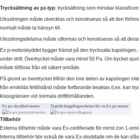
Trycksättning av pz-typ
; trycksättning som minskar klassificerin
Utrustningen måste utvecklas och konstrueras så att den förhindr
normalt måste ta hänsyn till.
Utrustningsdelarna måste utformas och konstrueras så att deras a
Ex p-motorskyddet bygger främst på den trycksatta kapslingen, s
under drift. Övertrycket måste vara minst 50 Pa. Om trycket sj
måste tillföras från ett säkert område.
På grund av övertrycket tillhör den inre delen av kapslingen in
från enskilda feltillstånd måste fortfarande beaktas (t.ex. kan try
klassgränsen vid normala driftförhållanden.
Ex px-skyddad motor
Typiskt kopplingsschema för en Ex px-motor
Tillbehör
Externa tillbehör måste vara Ex-certifierade för minst zon 1-om
Interna tillbehör bör också de vara Ex-skyddade om de kan slås