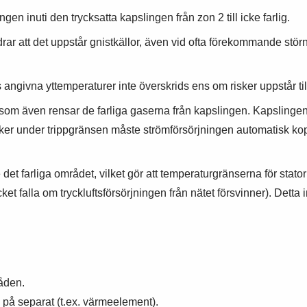
gen inuti den trycksatta kapslingen från zon 2 till icke farlig.
ar att det uppstår gnistkällor, även vid ofta förekommande störn
ngivna yttemperaturer inte överskrids ens om risker uppstår till 
om även rensar de farliga gaserna från kapslingen. Kapslingen bö
unker under trippgränsen måste strömförsörjningen automatisk ko
te det farliga området, vilket gör att temperaturgränserna för s
cket falla om tryckluftsförsörjningen från nätet försvinner). Detta
råden.
 på separat (t.ex. värmeelement).