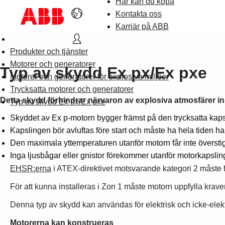
Här kan du köpa
Kontakta oss
Karriär på ABB
Produkter och tjänster
Motorer och generatorer
Typ av skydd Ex px/Ex pxe
Motorer och generatorer för explosiva miljöer
Trycksatta motorer och generatorer
Detta skydd förhindrar närvaron av explosiva atmosfärer inn
Typ av skydd Ex px/Ex pxe
Skyddet av Ex p-motorn bygger främst på den trycksatta kapsli
Kapslingen bör avluftas före start och måste ha hela tiden ha e
Den maximala yttemperaturen utanför motorn får inte överstig
Inga ljusbågar eller gnistor förekommer utanför motorkapslin
EHSR:erna
i ATEX-direktivet motsvarande kategori 2 måste f
För att kunna installeras i Zon 1 måste motorn uppfylla krav
Denna typ av skydd kan användas för elektrisk och icke-elekt
Motorerna kan konstrueras