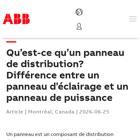
Produits & Services
Industries
Qu’est-ce qu’un panneau
Services
A propos
de distribution?
Où acheter
Différence entre un
Contactez-nous
panneau d’éclairage et un
Carrières
panneau de puissance
Article
|
Montréal, Canada
|
2026-06-25
Un panneau est un composant de distribution