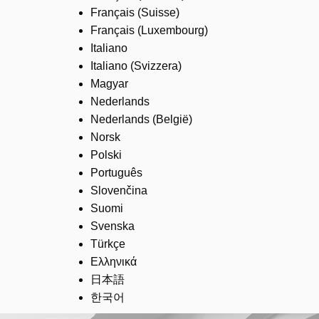
Français (Suisse)
Français (Luxembourg)
Italiano
Italiano (Svizzera)
Magyar
Nederlands
Nederlands (België)
Norsk
Polski
Português
Slovenčina
Suomi
Svenska
Türkçe
Ελληνικά
日本語
한국어