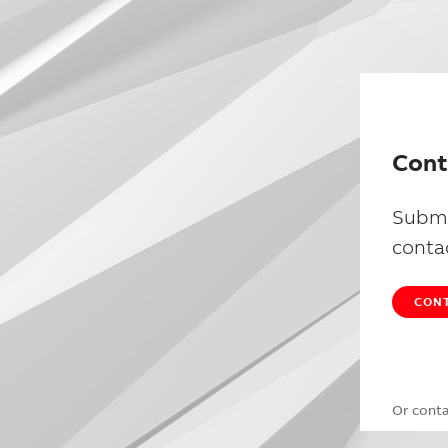
Cont
Submi
conta
CONT
Or cont