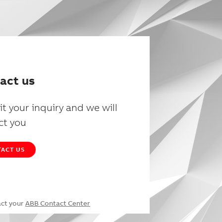
act us
t your inquiry and we will
ct you
ACT US
act your
ABB Contact Center