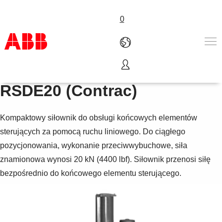
0
Elektryczny siłownik liniowy
Produkty i rozwiązania
RSDE20 (Contrac)
Branże
Usługi
Kompaktowy siłownik do obsługi końcowych elementów
About us
Złóż zamówienie
sterujących za pomocą ruchu liniowego. Do ciągłego
Skontaktuj się z nami
pozycjonowania, wykonanie przeciwwybuchowe, siła
Kariera
znamionowa wynosi 20 kN (4400 lbf). Siłownik przenosi siłę
bezpośrednio do końcowego elementu sterującego.