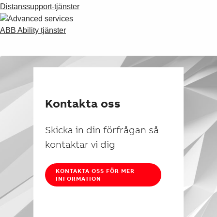
Suggestions
Distanssupport-tjänster
Products
See more products
ABB Ability tjänster
Shopping list preview
0
Kontakta oss
Skicka in din förfrågan så
kontaktar vi dig
KONTAKTA OSS FÖR MER
INFORMATION