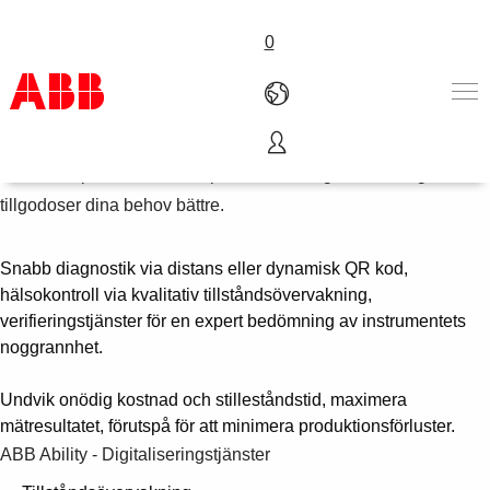
0
Avancerade tjänster
Maximera prestandan i din process och digitala lösningar som
Produkter och tjänster
tillgodoser dina behov bättre.
Industrier
Service
Om ABB
Snabb diagnostik via distans eller dynamisk QR kod,
Här kan du köpa
hälsokontroll via kvalitativ tillståndsövervakning,
Kontakta oss
verifieringstjänster för en expert bedömning av instrumentets
Karriär på ABB
noggrannhet.
Undvik onödig kostnad och stilleståndstid, maximera
mätresultatet, förutspå för att minimera produktionsförluster.
ABB Ability - Digitaliseringstjänster