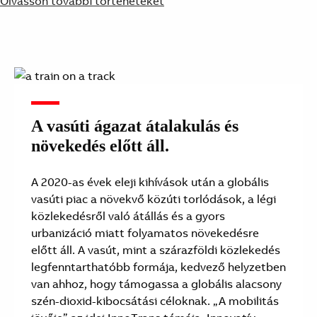
Olvasson további történeteket
A vasúti ágazat átalakulás és
növekedés előtt áll.
A 2020-as évek eleji kihívások után a globális
vasúti piac a növekvő közúti torlódások, a légi
közlekedésről való átállás és a gyors
urbanizáció miatt folyamatos növekedésre
előtt áll. A vasút, mint a szárazföldi közlekedés
legfenntarthatóbb formája, kedvező helyzetben
van ahhoz, hogy támogassa a globális alacsony
szén-dioxid-kibocsátási céloknak. „A mobilitás