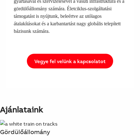
gyártásával és szervizelésével a vasúti infrastruktúra és a
Suggestions
gördülőállomány számára. Életciklus-szolgáltatási
Products
támogatást is nyújtunk, beleértve az utólagos
See more products
átalakításokat és a karbantartást nagy globális telepített
Shopping list preview
bázisunk számára.
0
Vegye fel velünk a kapcsolatot
Ajánlataink
Gördülőállomány