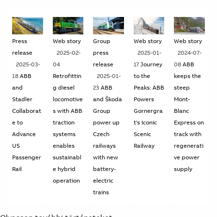
Press
Web story
Group
Web story
Web story
release
2025-02-
press
2025-01-
2024-07-
2025-03-
04
release
17
Journey
08
ABB
18
ABB
Retrofittin
2025-01-
to the
keeps the
and
g diesel
23
ABB
Peaks: ABB
steep
Stadler
locomotive
and Škoda
Powers
Mont-
Collaborat
s with ABB
Group
Gornergra
Blanc
e to
traction
power up
t's Iconic
Express on
Advance
systems
Czech
Scenic
track with
US
enables
railways
Railway
regenerati
Passenger
sustainabl
with new
ve power
Rail
e hybrid
battery-
supply
operation
electric
trains