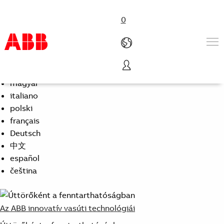
0
Select Language
English
Termékek & megoldások
magyar
Iparágak
italiano
Szolgáltatások
polski
Rólunk
français
Hol vásárolható meg
Deutsch
Kapcsolatfelvétel
中文
Karrier
español
čeština
Az ABB innovatív vasúti technológiái