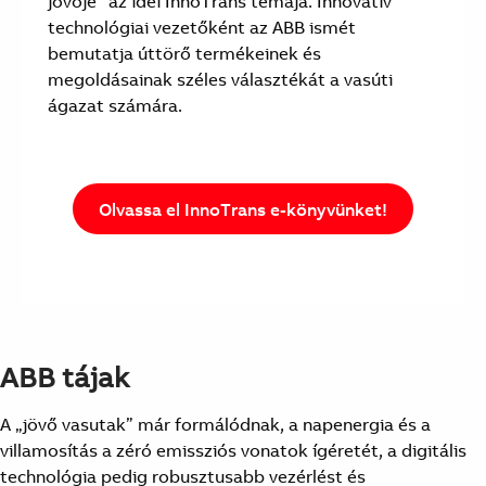
jövője” az idei InnoTrans témája. Innovatív
technológiai vezetőként az ABB ismét
bemutatja úttörő termékeinek és
megoldásainak széles választékát a vasúti
ágazat számára.
Olvassa el InnoTrans e-könyvünket!
ABB tájak
A „jövő vasutak” már formálódnak, a napenergia és a
villamosítás a zéró emissziós vonatok ígéretét, a digitális
technológia pedig robusztusabb vezérlést és