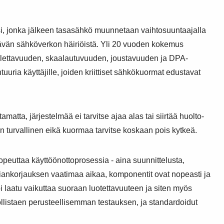
, jonka jälkeen tasasähkö muunnetaan vaihtosuuntaajalla
ävän sähköverkon häiriöistä. Yli 20 vuoden kokemus
uollettavuuden, skaalautuvuuden, joustavuuden ja DPA-
ria käyttäjille, joiden kriittiset sähkökuormat edustavat
tta, järjestelmää ei tarvitse ajaa alas tai siirtää huolto-
in turvallinen eikä kuormaa tarvitse koskaan pois kytkeä.
peuttaa käyttöönottoprosessia - aina suunnittelusta,
 viankorjauksen vaatimaa aikaa, komponentit ovat nopeasti ja
 laatu vaikuttaa suoraan luotettavuuteen ja siten myös
dollistaen perusteellisemman testauksen, ja standardoidut