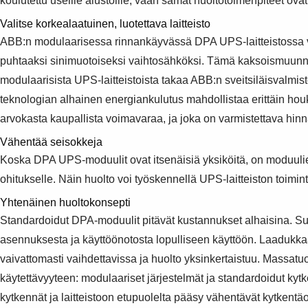
koulutettu useille alustoille, vaan samat huoltotoimenpiteet ovat
Valitse korkealaatuinen, luotettava laitteisto
ABB:n modulaarisessa rinnankäyvässä DPA UPS-laitteistossa v
puhtaaksi sinimuotoiseksi vaihtosähköksi. Tämä kaksoismuunn
modulaarisista UPS-laitteistoista takaa ABB:n sveitsiläisvalm
teknologian alhainen energiankulutus mahdollistaa erittäin houk
arvokasta kaupallista voimavaraa, ja joka on varmistettava hinn
Vähentää seisokkeja
Koska DPA UPS-moduulit ovat itsenäisiä yksiköitä, on moduulien v
ohitukselle. Näin huolto voi työskennellä UPS-laitteiston toimin
Yhtenäinen huoltokonsepti
Standardoidut DPA-moduulit pitävät kustannukset alhaisina. Suo
asennuksesta ja käyttöönotosta lopulliseen käyttöön. Laadukkaa
vaivattomasti vaihdettavissa ja huolto yksinkertaistuu. Massat
käytettävyyteen: modulaariset järjestelmät ja standardoidut kyt
kytkennät ja laitteistoon etupuolelta pääsy vähentävät kytkentä