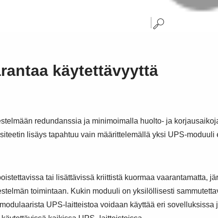
antaa käytettävyyttä
jestelmään redundanssia ja minimoimalla huolto- ja korjausaik
iteetin lisäys tapahtuu vain määrittelemällä yksi UPS-moduuli
ettavissa tai lisättävissä kriittistä kuormaa vaarantamatta, järje
rjestelmän toimintaan. Kukin moduuli on yksilöllisesti sammutet
modulaarista UPS-laitteistoa voidaan käyttää eri sovelluksissa ja