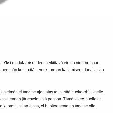
oja. Yksi modulaarisuuden merkittävä etu on nimenomaan
 enemmän kuin mitä peruskuorman kattamiseen tarvittaisiin.
stelmää ei tarvitse ajaa alas tai siirtää huolto-ohitukselle.
tavissa ennen järjestelmästä poistoa. Tämä tekee huollosta
 kuormitustilanteissa, ei huoltoasentajan tarvitse olla