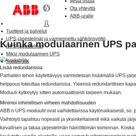
Mistä ostaa
Ota yhteyttä
ABB-uralle
Tuotteet ja palvelut
UPS-järjestelmät ja varmennettu sähkönsyöttö
Kuinka modulaarinen UPS par
UPS-järjestelmät
Miksi modulaarinen UPS
Saatavuus
Lisää redundanssia
Parhaiten tehon käytettävyys varmistetaan lisäämällä UPS-jär
helppous toteuttaa redundanssia. Yleensä redundanttisen kapas
Moduuli kytkeytyy sitten automaattisesti tarpeen mukaan.
Minimoi inhimillisen virheen mahdollisuuden
ABB:n UPS-moduulit ovat vaihdettavissa käytönaikaisesti, so. poist
Vaihtotyö tapahtuu nopeasti ja yksinkertaisesti eikä vaikuta jä
turvallisen ja takaa järjestelmän häiriöttömän toiminnan. Koska 