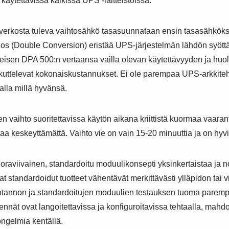
 käytettävissä kaikissa UPS -laitteistoissa.
erkosta tuleva vaihtosähkö tasasuunnataan ensin tasasähköksi
os (Double Conversion) eristää UPS-järjestelmän lähdön syött
isteisen DPA 500:n vertaansa vailla olevan käytettävyyden ja h
uttelevat kokonaiskustannukset. Ei ole parempaa UPS-arkkitehtuu
alla millä hyvänsä.
aihto suoritettavissa käytön aikana kriittistä kuormaa vaarantama
taa keskeyttämättä. Vaihto vie on vain 15-20 minuuttia ja on hyv
raviivainen, standardoitu moduulikonsepti yksinkertaistaa ja no
t standardoidut tuotteet vähentävät merkittävästi ylläpidon tai
uotannon ja standardoitujen moduulien testauksen tuoma parempi
kennät ovat langoitettavissa ja konfiguroitavissa tehtaalla, mah
ongelmia kentällä.