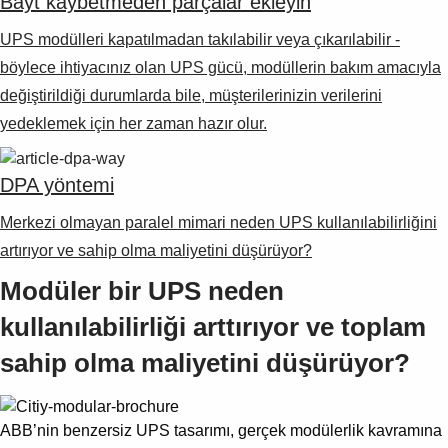
Bayt kaybetmeden parçalar ekleyin
Suggestions
Products
UPS modülleri kapatılmadan takılabilir veya çıkarılabilir -
See more products
böylece ihtiyacınız olan UPS gücü, modüllerin bakım amacıyla
Shopping list preview
değiştirildiği durumlarda bile, müşterilerinizin verilerini
0
yedeklemek için her zaman hazır olur.
DPA yöntemi
Merkezi olmayan paralel mimari neden UPS kullanılabilirliğini
artırıyor ve sahip olma maliyetini düşürüyor?
Modüler bir UPS neden
kullanılabilirliği arttırıyor ve toplam
sahip olma maliyetini düşürüyor?
ABB’nin benzersiz UPS tasarımı, gerçek modülerlik kavramına