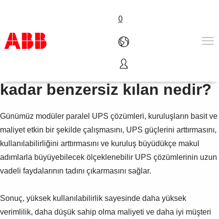
0
Modüler UPS Kavramı - Bu
Ürünler ve Çözümler
kadar benzersiz kılan nedir?
Endüstriler
Servis
Günümüz modüler paralel UPS çözümleri, kuruluşların basit ve
Hakkımızda
Satış noktaları
maliyet etkin bir şekilde çalışmasını, UPS güçlerini arttırmasını,
Bize ulaşın
kullanılabilirliğini arttırmasını ve kuruluş büyüdükçe makul
Kariyer
adımlarla büyüyebilecek ölçeklenebilir UPS çözümlerinin uzun
vadeli faydalarının tadını çıkarmasını sağlar.
Sonuç, yüksek kullanılabilirlik sayesinde daha yüksek
verimlilik, daha düşük sahip olma maliyeti ve daha iyi müşteri