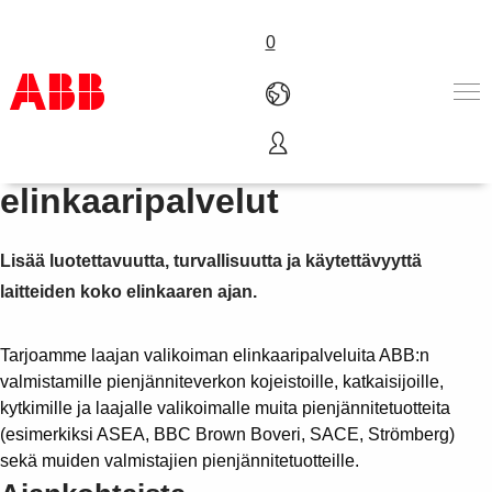
0
Pienjännitetuotteiden
Tuotteet ja järjestelmät
elinkaaripalvelut
Toimialat
Palvelut
Lisää luotettavuutta, turvallisuutta ja käytettävyyttä
ABB lyhyesti
Mistä ostaa
laitteiden koko elinkaaren ajan.
Ota yhteyttä
ABB-uralle
Tarjoamme laajan valikoiman elinkaaripalveluita ABB:n
valmistamille pienjänniteverkon kojeistoille, katkaisijoille,
kytkimille ja laajalle valikoimalle muita pienjännitetuotteita
(esimerkiksi ASEA, BBC Brown Boveri, SACE, Strömberg)
sekä muiden valmistajien pienjännitetuotteille.