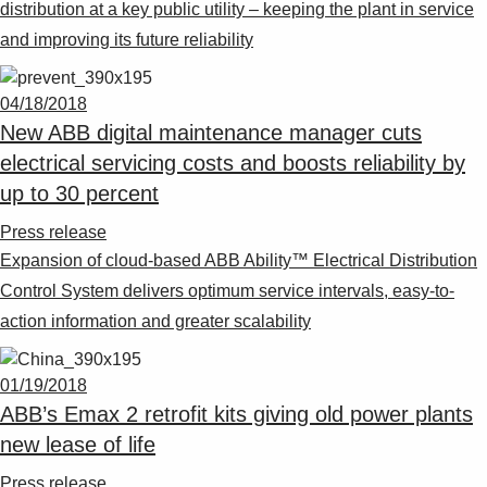
Suggestions
distribution at a key public utility – keeping the plant in service
Products
and improving its future reliability
See more products
Shopping list preview
04/18/2018
0
New ABB digital maintenance manager cuts
electrical servicing costs and boosts reliability by
up to 30 percent
Press release
Expansion of cloud-based ABB Ability™ Electrical Distribution
Control System delivers optimum service intervals, easy-to-
action information and greater scalability
01/19/2018
ABB’s Emax 2 retrofit kits giving old power plants
new lease of life
Press release