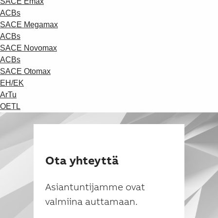
SACE Emax
ACBs
SACE Megamax
ACBs
SACE Novomax
ACBs
SACE Otomax
EH/EK
ArTu
OETL
Ota yhteyttä
Asiantuntijamme ovat
valmiina auttamaan.