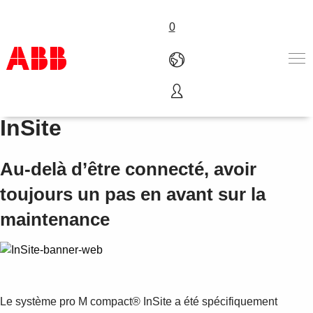
0
Système pro M compact®
Products & Solutions
InSite
Industries
Services
Au-delà d’être connecté, avoir
About us
Where to buy
toujours un pas en avant sur la
Contact us
maintenance
Careers
Le système pro M compact® InSite a été spécifiquement