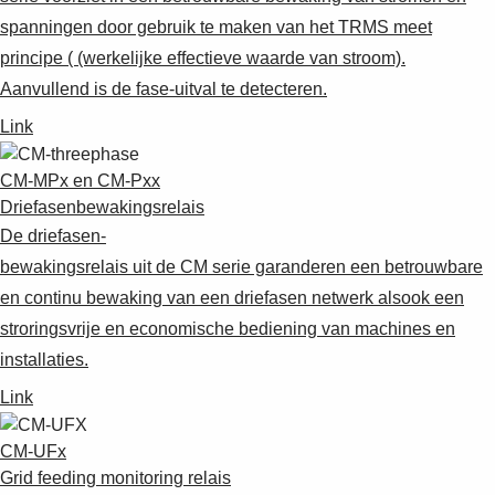
Suggestions
spanningen door gebruik te maken van het TRMS meet
Products
principe ( (werkelijke effectieve waarde van stroom).
See more products
Shopping list preview
Aanvullend is de fase-uitval te detecteren.
0
Link
CM-MPx en CM-Pxx
Driefasenbewakingsrelais
De driefasen-
bewakingsrelais uit de CM serie garanderen een betrouwbare
en continu bewaking van een driefasen netwerk alsook een
stroringsvrije en economische bediening van machines en
installaties.
Link
CM-UFx
Grid feeding monitoring relais