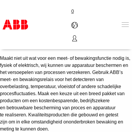
0
Meet- en bewakingsrelais
Products & Solutions
Industries
Maakt niet uit wat voor een meet- of bewakingsfunctie nodig is,
Services
fysiek of elektrisch, wij kunnen uw apparatuur beschermen en
About us
het versoepelen van processen verzekeren. Gebruik ABB’s
Verkoopkanalen
meet- en bewakingsrelais voor het detecteren van
Contact us
overbelasting, temperatuur, vloeistof of andere schadelijke
Careers
procesfluctuaties. Maak een keuze uit een breed pakket van
producten om een kostenbesparende, bedrijfszekere
en betrouwbare bescherming van proces en apparatuur
te realiseren. Kwaliteitsproducten die gebouwd en getest
zijn om in elke omstandigheid ononderbroken bewaking en
meting te kunnen doen.