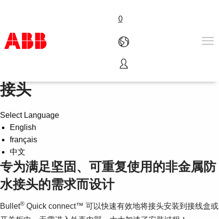
0
Bullet® Quick connect 防水
产品和解决方案
接头
行业
服务
Select Language
关于ABB
English
Where to buy
français
联系我们
中文
职业
专为满足坚固、可重复使用的非金属防
水接头的需求而设计
®
Bullet
Quick connect™ 可以快速有效地将接头安装到接线盒或