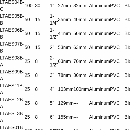
LTAES04B-
100
30
1"
27mm
32mm
Aluminum
PVC
Bl
C
LTAES05B-
1-
50
15
35mm
40mm
Aluminum
PVC
Bl
B
1/4"
LTAES06B-
1-
50
15
41mm
50mm
Aluminum
PVC
Bl
B
1/2"
LTAES07B-
50
15
2"
53mm
63mm
Aluminum
PVC
Bl
B
LTAES08B-
2-
25
8
63mm
70mm
Aluminum
PVC
Bl
A
1/2"
LTAES09B-
25
8
3"
78mm
80mm
Aluminum
PVC
Bl
A
LTAES11B-
25
8
4"
103mm
100mm
Aluminum
PVC
Bl
A
LTAES12B-
25
8
5"
129mm
---
Aluminum
PVC
Bl
A
LTAES13B-
25
8
6"
155mm
---
Aluminum
PVC
Bl
A
LTAES01B-