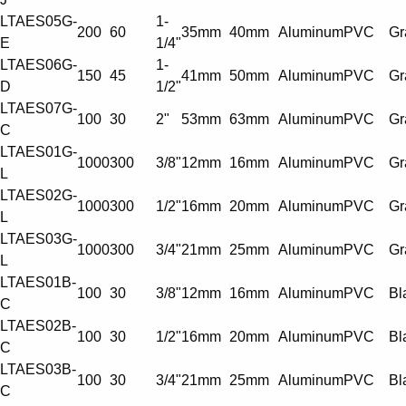
LTAES05G-
1-
200
60
35mm
40mm
Aluminum
PVC
Gr
E
1/4"
LTAES06G-
1-
150
45
41mm
50mm
Aluminum
PVC
Gr
D
1/2"
LTAES07G-
100
30
2"
53mm
63mm
Aluminum
PVC
Gr
C
LTAES01G-
1000
300
3/8"
12mm
16mm
Aluminum
PVC
Gr
L
LTAES02G-
1000
300
1/2"
16mm
20mm
Aluminum
PVC
Gr
L
LTAES03G-
1000
300
3/4"
21mm
25mm
Aluminum
PVC
Gr
L
LTAES01B-
100
30
3/8"
12mm
16mm
Aluminum
PVC
Bl
C
LTAES02B-
100
30
1/2"
16mm
20mm
Aluminum
PVC
Bl
C
LTAES03B-
100
30
3/4"
21mm
25mm
Aluminum
PVC
Bl
C