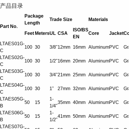
产品目录
Package
Trade Size
Materials
Length
Part No.
ISO/BS
Feet
Meters
UL
CSA
Core
Jacket
Co
EN
LTAES01G-
100
30
3/8"
12mm
16mm
Aluminum
PVC
Gr
C
LTAES02G-
100
30
1/2"
16mm
20mm
Aluminum
PVC
Gr
C
LTAES03G-
100
30
3/4"
21mm
25mm
Aluminum
PVC
Gr
C
LTAES04G-
100
30
1"
27mm
32mm
Aluminum
PVC
Gr
C
LTAES05G-
1-
50
15
35mm
40mm
Aluminum
PVC
Gr
B
1/4"
LTAES06G-
1-
50
15
41mm
50mm
Aluminum
PVC
Gr
B
1/2"
LTAES07G-