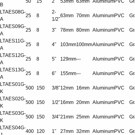
50
15
2"
53mm
63mm
Aluminum
PVC
Gr
B
LTAES08G-
2-
25
8
63mm
70mm
Aluminum
PVC
Gr
A
1/2"
LTAES09G-
25
8
3"
78mm
80mm
Aluminum
PVC
Gr
A
LTAES11G-
25
8
4"
103mm
100mm
Aluminum
PVC
Gr
A
LTAES12G-
25
8
5"
129mm
---
Aluminum
PVC
Gr
A
LTAES13G-
25
8
6"
155mm
---
Aluminum
PVC
Gr
A
LTAES01G-
500
150
3/8"
12mm
16mm
Aluminum
PVC
Gr
K
LTAES02G-
500
150
1/2"
16mm
20mm
Aluminum
PVC
Gr
K
LTAES03G-
500
150
3/4"
21mm
25mm
Aluminum
PVC
Gr
K
LTAES04G-
400
120
1"
27mm
32mm
Aluminum
PVC
Gr
J