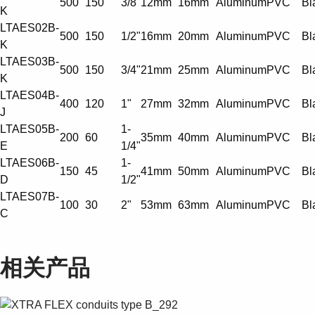
500
150
3/8"
12mm
16mm
Aluminum
PVC
Bl
K
LTAES02B-
500
150
1/2"
16mm
20mm
Aluminum
PVC
Bl
K
LTAES03B-
500
150
3/4"
21mm
25mm
Aluminum
PVC
Bl
K
LTAES04B-
400
120
1"
27mm
32mm
Aluminum
PVC
Bl
J
LTAES05B-
1-
200
60
35mm
40mm
Aluminum
PVC
Bl
E
1/4"
LTAES06B-
1-
150
45
41mm
50mm
Aluminum
PVC
Bl
D
1/2"
LTAES07B-
100
30
2"
53mm
63mm
Aluminum
PVC
Bl
C
相关产品