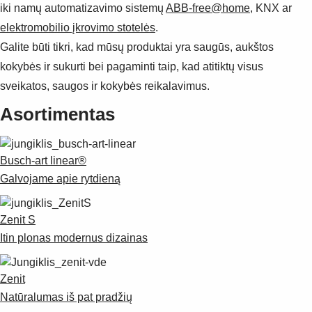
iki namų automatizavimo sistemų
ABB-free@home
, KNX ar
elektromobilio įkrovimo stotelės
.
Galite būti tikri, kad mūsų produktai yra saugūs, aukštos
kokybės ir sukurti bei pagaminti taip, kad atitiktų visus
sveikatos, saugos ir kokybės reikalavimus.
Asortimentas
Busch-art linear®
Galvojame apie rytdieną
Zenit S
Itin plonas modernus dizainas
Zenit
Natūralumas iš pat pradžių
Suggestions