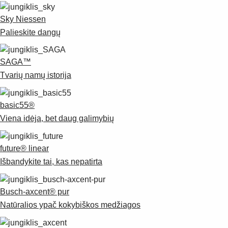
Products
See more products
Sky Niessen
Shopping list preview
Palieskite dangų
0
SAGA™
Tvarių namų istorija
basic55®
Viena idėja, bet daug galimybių
future® linear
Išbandykite tai, kas nepatirta
Busch-axcent® pur
Natūralios ypač kokybiškos medžiagos