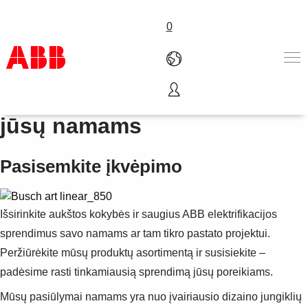
0
Elektrifikacijos sprendimai
Produktai ir sprendimai
jūsų namams
Pramonės šakos
Paslaugos
Pasisemkite įkvėpimo
Karjera
Apie ABB
Susisiekite
Išsirinkite aukštos kokybės ir saugius ABB elektrifikacijos
sprendimus savo namams ar tam tikro pastato projektui.
Peržiūrėkite mūsų produktų asortimentą ir susisiekite –
padėsime rasti tinkamiausią sprendimą jūsų poreikiams.
Mūsų pasiūlymai namams yra nuo įvairiausio dizaino jungiklių