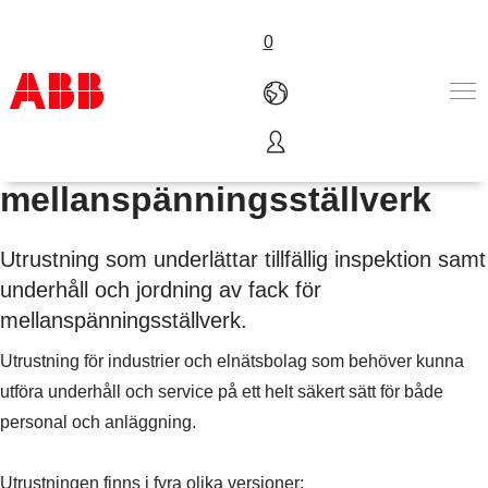
0
Utrustning för underhåll av
Produkter och tjänster
mellanspänningsställverk
Industrier
Service
Utrustning som underlättar tillfällig inspektion samt
Om ABB
underhåll och jordning av fack för
Här kan du köpa
Kontakta oss
mellanspänningsställverk.
Karriär på ABB
Utrustning för industrier och elnätsbolag som behöver kunna
utföra underhåll och service på ett helt säkert sätt för både
personal och anläggning.
Utrustningen finns i fyra olika versioner: