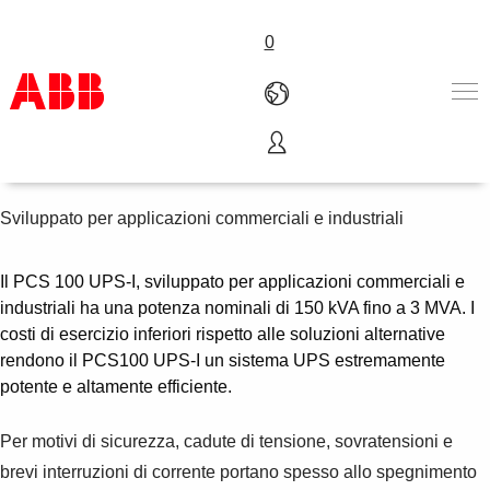
0
PCS100 UPS-I
Products & Solutions
Industries
Sviluppato per applicazioni commerciali e industriali
Services
About us
Il PCS 100 UPS-I, sviluppato per applicazioni commerciali e
Where to buy
industriali ha una potenza nominali di 150 kVA fino a 3 MVA. I
Contact us
costi di esercizio inferiori rispetto alle soluzioni alternative
Careers
rendono il PCS100 UPS-I un sistema UPS estremamente
potente e altamente efficiente.
Per motivi di sicurezza, cadute di tensione, sovratensioni e
brevi interruzioni di corrente portano spesso allo spegnimento