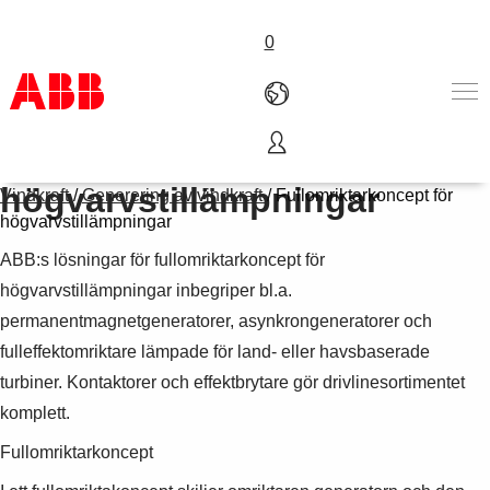
0
Fullomriktarkoncept för
Produkter och tjänster
högvarvstillämpningar
Vindkraft
/
Generering av vindkraft
/
Fullomriktarkoncept för
Industrier
högvarvstillämpningar
Service
ABB:s lösningar för fullomriktarkoncept för
Om ABB
Här kan du köpa
högvarvstillämpningar inbegriper bl.a.
Kontakta oss
permanentmagnetgeneratorer, asynkrongeneratorer och
Karriär på ABB
fulleffektomriktare lämpade för land- eller havsbaserade
turbiner. Kontaktorer och effektbrytare gör drivlinesortimentet
komplett.
Fullomriktarkoncept