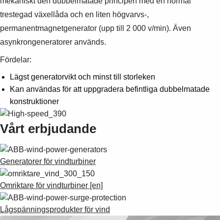
mekaniskt den dubbelmatade principen med en normal
Suggestions
trestegad växellåda och en liten högvarvs-,
Products
See more products
permanentmagnetgenerator (upp till 2 000 v/min). Även
Shopping list preview
asynkrongeneratorer används.
0
Fördelar:
Lägst generatorvikt och minst till storleken
Kan användas för att uppgradera befintliga dubbelmatade
konstruktioner
Vårt erbjudande
Generatorer för vindturbiner
Omriktare för vindturbiner [en]
Lågspänningsprodukter för vind