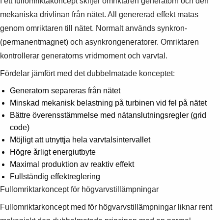
I ett fullomriktakoncept skiljer omriktaren generatorn och den
mekaniska drivlinan från nätet. All genererad effekt matas
genom omriktaren till nätet. Normalt används synkron-
(permanentmagnet) och asynkrongeneratorer. Omriktaren
kontrollerar generatorns vridmoment och varvtal.
Fördelar jämfört med det dubbelmatade konceptet:
Generatorn separeras från nätet
Minskad mekanisk belastning på turbinen vid fel på nätet
Bättre överensstämmelse med nätanslutningsregler (grid
code)
Möjligt att utnyttja hela varvtalsintervallet
Högre årligt energiutbyte
Maximal produktion av reaktiv effekt
Fullständig effektreglering
Fullomriktarkoncept för högvarvstillämpningar
Fullomriktarkoncept med för högvarvstillämpningar liknar rent