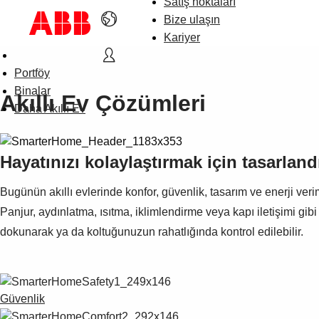
Satış noktaları
Bize ulaşın
Kariyer
Portföy
Binalar
Akıllı Ev Çözümleri
Daha Akıllı Ev
Hayatınızı kolaylaştırmak için tasarland
Bugünün akıllı evlerinde konfor, güvenlik, tasarım ve enerji verim
Panjur, aydınlatma, ısıtma, iklimlendirme veya kapı iletişimi gibi 
dokunarak ya da koltuğunuzun rahatlığında kontrol edilebilir.
Güvenlik