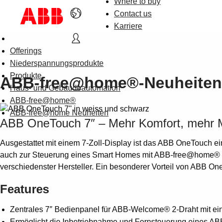
Where to buy
Contact us
Karriere
Offerings
Niederspannungsprodukte
Produkte
ABB-free@home®-Neuheiten
Haus- und Gebäudeautomation
ABB-free@home®
ABB-free@home Neuheiten
ABB OneTouch 7″ – Mehr Komfort, mehr M
Ausgestattet mit einem 7-Zoll-Display ist das ABB OneTouch ei
auch zur Steuerung eines Smart Homes mit ABB-free@home® wi
verschiedenster Hersteller. Ein besonderer Vorteil von ABB One
Features
Zentrales 7″ Bedienpanel für ABB-Welcome® 2-Draht mit 
Ermöglicht die Inbetriebnahme und Fernsteuerung eines A