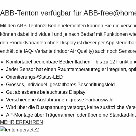
ABB-Tenton verfügbar für ABB-free@home
Mit den ABB-Tenton® Bedienelementen können Sie die versch
können dabei individuell und je nach Bedarf mit Funktionen wi
den Produktvarianten ohne Display ist dieser per App steuer
enthält die IAQ- Variante (Indoor Air Quality) auch noch Sensor
Komfortabel bedienbare Bedienflächen – bis zu 12 Funktion
Jeder Sensor hat einen Raumtemperaturregler integriert, opt
Orientierungs-/Status-LED
Grosses, individuell gestaltbares Beschriftungsfeld
Gut ablesbares beleuchtetes Display
Verschiedene Ausführungen, grosse Farbauswahl
Wird über die Busspannung versorgt, keine zusätzliche Verso
AP-Montage über Trägerrahmen oder über eine Standard-In
MEHR ERFAHREN