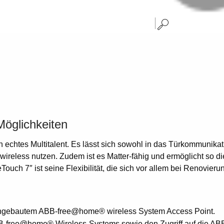
öglichkeiten
n echtes Multitalent. Es lässt sich sowohl in das Türkommunik
reless nutzen. Zudem ist es Matter-fähig und ermöglicht so 
Touch 7″ ist seine Flexibilität, die sich vor allem bei Renovi
eingebautem ABB-free@home® wireless System Access Point.
BB-free@home® Wireless-Systems sowie den Zugriff auf die 