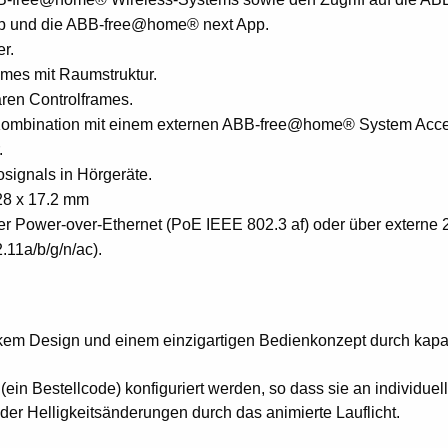
App und die ABB-free@home® next App.
r.
mes mit Raumstruktur.
aren Controlframes.
ombination mit einem externen ABB-free@home® System Acces
.
osignals in Hörgeräte.
28 x 17.2 mm
 Power-over-Ethernet (PoE IEEE 802.3 af) oder über extern
11a/b/g/n/ac).
kem Design und einem einzigartigen Bedienkonzept durch kapaz
(ein Bestellcode) konfiguriert werden, so dass sie an individue
r Helligkeitsänderungen durch das animierte Lauflicht.