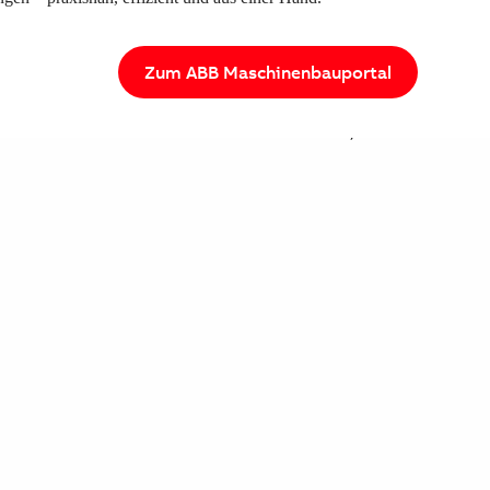
Zum ABB Maschinenbauportal
für OEM- und Industrieanwendungen. Veranstaltungen wie die
ukte, Anwendungen und Entwicklungen in den Bereichen
sie den direkten Austausch mit Herstellern, Partnern und