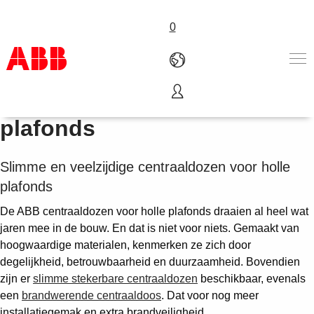
0
Centraaldozen voor holle
Products & Solutions
plafonds
Industries
Services
Slimme en veelzijdige centraaldozen voor holle
About us
plafonds
Verkoopkanalen
Contact us
De ABB centraaldozen voor holle plafonds draaien al heel wat
Careers
jaren mee in de bouw. En dat is niet voor niets. Gemaakt van
hoogwaardige materialen, kenmerken ze zich door
degelijkheid, betrouwbaarheid en duurzaamheid. Bovendien
zijn er
slimme stekerbare centraaldozen
beschikbaar, evenals
een
brandwerende centraaldoos
. Dat voor nog meer
installatiegemak en extra brandveiligheid.