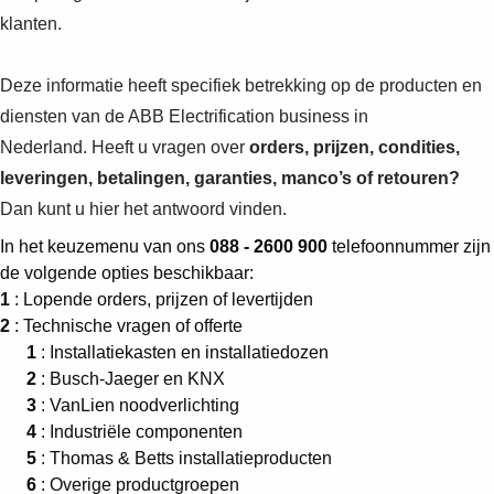
klanten.
Deze informatie heeft specifiek betrekking op de producten en
diensten van de ABB Electrification business in
Nederland. Heeft u vragen over
orders, prijzen, condities,
leveringen,
betalingen,
garanties, manco’s of retouren?
Dan kunt u hier het antwoord vinden.
In het keuzemenu van ons
088 - 2600 900
telefoonnummer zijn
de volgende opties beschikbaar:
1
: Lopende orders, prijzen of levertijden
2
: Technische vragen of offerte
1
: Installatiekasten en installatiedozen
2
: Busch-Jaeger en KNX
3
: VanLien noodverlichting
4
: Industriële componenten
5
: Thomas & Betts installatieproducten
6
: Overige productgroepen