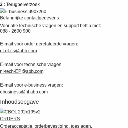
Suggestions
3
: Terugbelverzoek
Products
See more products
Belangrijke contactgegevens
Shopping list preview
Voor alle technische vragen en support belt u met:
088 - 2600 900
0
E-mail voor order gerelateerde vragen:
nl-el-cs@abb.com
E-mail voor technische vragen:
nl-tech-EP@abb.com
E-mail voor e-business vragen:
ebusiness@nl.abb.com
Inhoudsopgave
ORDERS
Orderacceptatie, orderbevestiging, toeslagen.