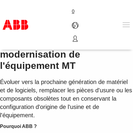
0
Extension, mise à niveau et
Produits & Services
modernisation de
Industries
l'équipement MT
Services
A propos
Où acheter
Évoluer vers la prochaine génération de matériel
Contactez-nous
et de logiciels, remplacer les pièces d'usure ou les
Carrières
composants obsolètes tout en conservant la
configuration d'origine de l'usine et de
l'équipement.
Pourquoi ABB ?