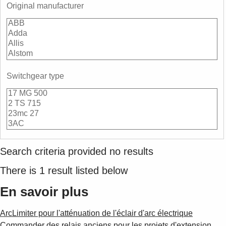
Suggestions
Original manufacturer
Products
See more products
Shopping list preview
0
Switchgear type
Search criteria provided no results
There is
1
result listed below
En savoir plus
ArcLimiter pour l'atténuation de l'éclair d'arc électrique
Commander des relais anciens pour les projets d'extension