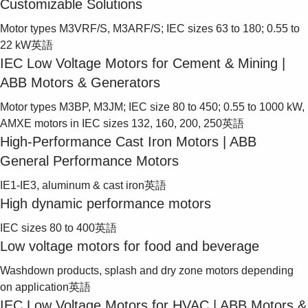
Customizable Solutions
Suggestions
Products
Motor types M3VRF/S, M3ARF/S; IEC sizes 63 to 180; 0.55 to
See more products
22 kW
英語
Shopping list preview
IEC Low Voltage Motors for Cement & Mining |
0
ABB Motors & Generators
Motor types M3BP, M3JM; IEC size 80 to 450; 0.55 to 1000 kW,
AMXE motors in IEC sizes 132, 160, 200, 250
英語
High-Performance Cast Iron Motors | ABB
General Performance Motors
IE1-IE3, aluminum & cast iron
英語
High dynamic performance motors
IEC sizes 80 to 400
英語
Low voltage motors for food and beverage
Washdown products, splash and dry zone motors depending
on application
英語
IEC Low Voltage Motors for HVAC | ABB Motors &