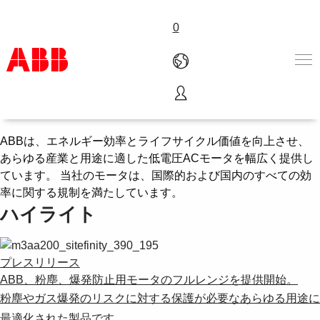
0
IEC低圧モータ
Products & Solutions
Industries
ABBは、エネルギー効率とライフサイクル価値を向上させ、
Services
あらゆる産業と用途に適した低電圧ACモータを幅広く提供し
About us
ています。 当社のモータは、国際的および国内のすべての効
Where to buy
率に関する規制を満たしています。
Contact us
ハイライト
Careers
プレスリリース
ABB、粉塵、爆発防止用モータのフルレンジを提供開始。
粉塵やガス爆発のリスクに対する保護が必要なあらゆる用途に
最適化された製品です。