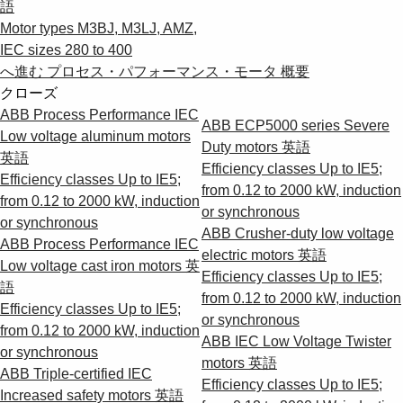
語
Motor types M3BJ, M3LJ, AMZ,
IEC sizes 280 to 400
へ進む プロセス・パフォーマンス・モータ 概要
クローズ
ABB Process Performance IEC
ABB ECP5000 series Severe
Low voltage aluminum motors
Duty motors
英語
英語
Efficiency classes Up to IE5;
Efficiency classes Up to IE5;
from 0.12 to 2000 kW, induction
from 0.12 to 2000 kW, induction
or synchronous
or synchronous
ABB Crusher-duty low voltage
ABB Process Performance IEC
electric motors
英語
Low voltage cast iron motors
英
Efficiency classes Up to IE5;
語
from 0.12 to 2000 kW, induction
Efficiency classes Up to IE5;
or synchronous
from 0.12 to 2000 kW, induction
ABB IEC Low Voltage Twister
or synchronous
motors
英語
ABB Triple-certified IEC
Efficiency classes Up to IE5;
Increased safety motors
英語