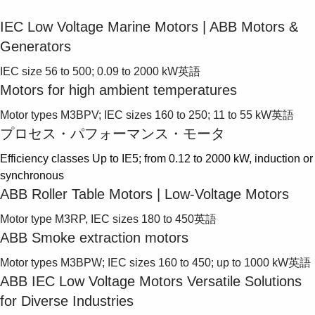
IEC Low Voltage Marine Motors | ABB Motors &
Generators
IEC size 56 to 500; 0.09 to 2000 kW
英語
Motors for high ambient temperatures
Motor types M3BPV; IEC sizes 160 to 250; 11 to 55 kW
英語
プロセス・パフォーマンス・モータ
Efficiency classes Up to IE5; from 0.12 to 2000 kW, induction or
synchronous
ABB Roller Table Motors | Low-Voltage Motors
Motor type M3RP, IEC sizes 180 to 450
英語
ABB Smoke extraction motors
Motor types M3BPW; IEC sizes 160 to 450; up to 1000 kW
英語
ABB IEC Low Voltage Motors Versatile Solutions
for Diverse Industries