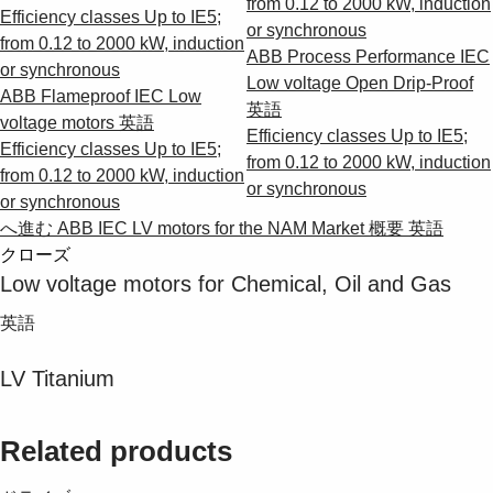
from 0.12 to 2000 kW, induction
Efficiency classes Up to IE5;
or synchronous
from 0.12 to 2000 kW, induction
ABB Process Performance IEC
or synchronous
Low voltage Open Drip-Proof
ABB Flameproof IEC Low
英語
voltage motors
英語
Efficiency classes Up to IE5;
Efficiency classes Up to IE5;
from 0.12 to 2000 kW, induction
from 0.12 to 2000 kW, induction
or synchronous
or synchronous
へ進む ABB IEC LV motors for the NAM Market 概要
英語
クローズ
Low voltage motors for Chemical, Oil and Gas
英語
LV Titanium
Related products