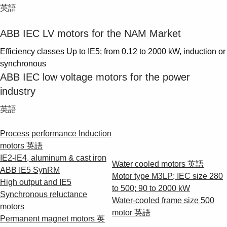
英語
ABB IEC LV motors for the NAM Market
Efficiency classes Up to IE5; from 0.12 to 2000 kW, induction or
synchronous
ABB IEC low voltage motors for the power
industry
英語
Process performance Induction
motors
英語
IE2-IE4, aluminum & cast iron
Water cooled motors
英語
ABB IE5 SynRM
Motor type M3LP; IEC size 280
High output and IE5
to 500; 90 to 2000 kW
Synchronous reluctance
Water-cooled frame size 500
motors
motor
英語
Permanent magnet motors
英