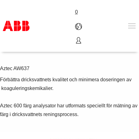
0
Färganalysator
Produkter och tjänster
Industrier
Service
Aztec AW637
Om ABB
Förbättra dricksvattnets kvalitet och minimera doseringen av
Här kan du köpa
koaguleringskemikalier.
Kontakta oss
Karriär på ABB
Aztec 600 färg analysator har utformats speciellt för mätning av
färg i dricksvattnets reningsprocess.