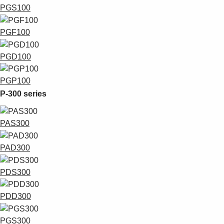
Suggestions
PGS100
Products
See more products
PGF100
Shopping list preview
PGD100
0
PGP100
P-300 series
PAS300
PAD300
PDS300
PDD300
PGS300