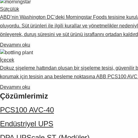
Sütçülük
ABD’nin Washington DC’deki Morningstar Foods tesisine kurulan
oluyordu. Süt ürünleri ile ilgili kurallar ve yönetmelikler nede
önleyerek, duruş süresini ve süt ürünü israflarını ortadan kaldırd
Devamını oku
İçecek
Dokuz şişeleme hattından oluşan bir şişeleme tesisi, güvenilir 
korumak için tesisin ana besleme noktasına ABB PCS100 AVC k
Devamını oku
Çözümlerimiz
PCS100 AVC-40
Endüstriyel UPS
DPA UPScale ST (Modüler)