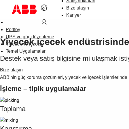
Satış noktaları
Bize ulaşın
Kariyer
Portföy
UPS ve güç düzenleme
Yiyecek içecek endüstrisind
Yiyecek ve içecek
Temel Uygulamalar
Destek veya satış bilgisine mi ulaşmak ist
Bize ulaşın
ABB'nin güç koruma çözümleri, yiyecek ve içecek işlemlerinde he
İşleme – tipik uygulamalar
Toplama
Karıştırma