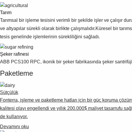
Tarım
Tarımsal bir işleme tesisini verimli bir şekilde işler ve çalışır
ve altyapılar sürekli olarak birlikte çalışmalıdır.Küresel bir t
tesis genelinde işlemlerinin sürekliliğini sağladı.
Şeker rafinesi
ABB PCS100 RPC, ikonik bir şeker fabrikasında şeker santrifüjle
Paketleme
Sütçülük
Fonterra, işleme ve paketleme hatları için bir güç koruma çözü
kalitesi olayı engellendi ve yıllık 200.000$ maliyet tasarrufu s
de kullanıyor.
Devamını oku