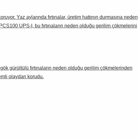
yor. Yaz aylarında fırtınalar, üretim hattının durmasına neden
u. PCS100 UPS-I, bu fırtınaların neden olduğu gerilim çökmelerini
gök gürültülü fırtınaların neden olduğu gerilim çökmelerinden
mli olaydan korudu.