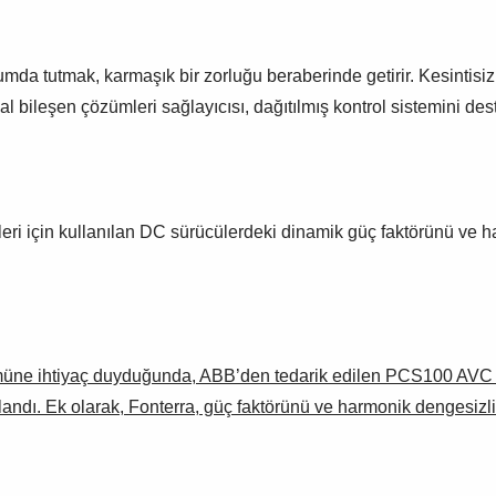
 durumda tutmak, karmaşık bir zorluğu beraberinde getirir. Kesinti
arımsal bileşen çözümleri sağlayıcısı, dağıtılmış kontrol sistemi
ri için kullanılan DC sürücülerdeki dinamik güç faktörünü ve ha
müne ihtiyaç duyduğunda, ABB’den tedarik edilen PCS100 AVC say
ağlandı. Ek olarak, Fonterra, güç faktörünü ve harmonik dengesiz