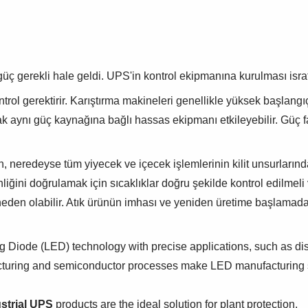
güç gerekli hale geldi.
UPS'in kontrol ekipmanına kurulması israfı o
trol gerektirir.
Karıştırma makineleri genellikle yüksek başlangıç to
k aynı güç kaynağına bağlı hassas ekipmanı etkileyebilir.
Güç f
 neredeyse tüm yiyecek ve içecek işlemlerinin kilit unsurlarında
nliğini doğrulamak için sıcaklıklar doğru şekilde kontrol edilmeli 
eden olabilir.
Atık ürünün imhası ve yeniden üretime başlamada
Diode (LED) technology with precise applications, such as display
turing and semiconductor processes make LED manufacturing se
strial UPS
products are the ideal solution for plant protection.