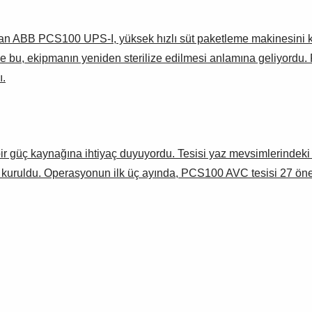
 ABB PCS100 UPS-I, yüksek hızlı süt paketleme makinesini koru
niyle bu, ekipmanın yeniden sterilize edilmesi anlamına geliyord
ı.
bir güç kaynağına ihtiyaç duyuyordu. Tesisi yaz mevsimlerindeki 
uruldu. Operasyonun ilk üç ayında, PCS100 AVC tesisi 27 öne