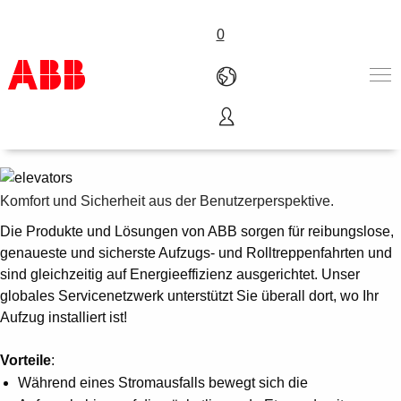
0
Aufzüge und Rolltreppen
Produkte und Leistungen
Branchenlösungen
Service
Komfort und Sicherheit aus der Benutzerperspektive.
Über uns
Die Produkte und Lösungen von ABB sorgen für reibungslose,
Vertriebspartner finden
genaueste und sicherste Aufzugs- und Rolltreppenfahrten und
Kontakt
sind gleichzeitig auf Energieeffizienz ausgerichtet. Unser
Karriere
globales Servicenetzwerk unterstützt Sie überall dort, wo Ihr
Aufzug installiert ist!
Vorteile
:
Während eines Stromausfalls bewegt sich die