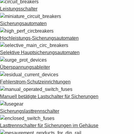
Suggestions
Leistungsschalter
Products
See more products
Sicherungsautomaten
Shopping list preview
0
Hochleistungs-Sicherungsautomaten
Selektive Hauptsicherungsautomaten
Überspannungsableiter
Fehlerstrom-Schutzeinrichtungen
Manuell betätigte Lastschalter für Sicherungen
Sicherungslasttrennschalter
Lasttrennschalter für Sicherungen im Gehäuse