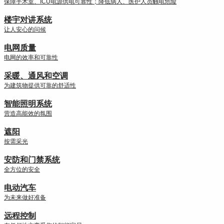
保障手术室、ICU电源供电可靠性；降低病人、医护人员触电危险
Suggestions
Products
楼宇对讲系统
See more products
让人安心的问候
Shopping list preview
电网质量
0
电网的效率和可靠性
采暖、通风和空调
为建筑物提供可靠的舒适性
智能照明系统
营造高能效的氛围
遮阳
按需采光
安防和门禁系统
全方位的安全
电动汽车
为未来做好准备
远程控制