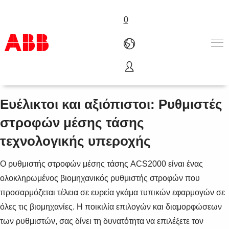
0
ACS2000
Προϊόντα & Λύσεις
Βιομηχανίες
Ευέλικτοι και αξιόπιστοι: Ρυθμιστές
Υπηρεσίες
στροφών μέσης τάσης
Γνωρίστε μας
Where to buy
τεχνολογικής υπεροχής
Επικοινωνία
Καριέρα
Ο ρυθμιστής στροφών μέσης τάσης ACS2000 είναι ένας
ολοκληρωμένος βιομηχανικός ρυθμιστής στροφών που
προσαρμόζεται τέλεια σε ευρεία γκάμα τυπικών εφαρμογών σε
όλες τις βιομηχανίες. Η ποικιλία επιλογών και διαμορφώσεων
των ρυθμιστών, σας δίνει τη δυνατότητα να επιλέξετε τον