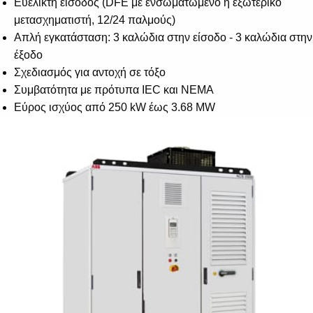
Ευέλικτη είσοδος (DFE με ενσωματωμένο ή εξωτερικό
Suggestions
μετασχηματιστή, 12/24 παλμούς)
Products
Απλή εγκατάσταση: 3 καλώδια στην είσοδο - 3 καλώδια στην
See more products
έξοδο
Shopping list preview
Σχεδιασμός για αντοχή σε τόξο
0
Συμβατότητα με πρότυπα IEC και NEMA
Εύρος ισχύος από 250 kW έως 3.68 MW