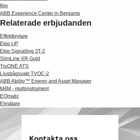
film
ABB Experience Center in Bergamo
Relaterade erbjudanden
Effektbrytare
Ekip UP
Ekip Signalling 3T-2
SlimLine XR Gold
TruONE ATS
Ljusbågsvakt TVOC-2
ABB Ability™ Energy and Asset Manager
M4M - multiinstrument
EQmatic
Elmätare
Kontakta oss