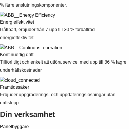
Suggestions
% färre anslutningskomponenter.
Products
See more products
Energieffektivitet
Shopping list preview
Hållbart, erbjuder från 7 upp till 20 % förbättrad
0
energieffektivitet.
Kontinuerlig drift
Tillförlitligt och enkelt att utföra service, med upp till 36 % lägre
underhållskostnader.
Framtidssäker
Erbjuder uppgraderings- och uppdateringslösningar utan
driftstopp.
Din verksamhet
Panelbyggare