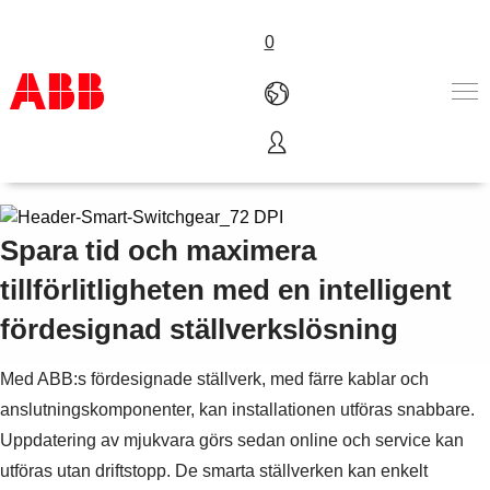
0
Smarta ställverk
Produkter och tjänster
Industrier
Service
Spara tid och maximera
Om ABB
tillförlitligheten med en intelligent
Här kan du köpa
Kontakta oss
fördesignad ställverkslösning
Karriär på ABB
Med ABB:s fördesignade ställverk, med färre kablar och
anslutningskomponenter, kan installationen utföras snabbare.
Uppdatering av mjukvara görs sedan online och service kan
utföras utan driftstopp. De smarta ställverken kan enkelt