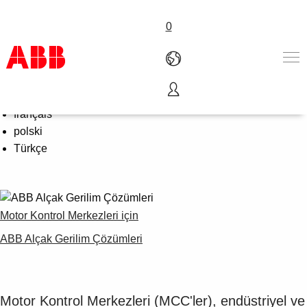
0
Select Language
English
Ürünler ve Çözümler
français
Endüstriler
polski
Servis
Türkçe
Hakkımızda
Satış noktaları
Bize ulaşın
Kariyer
Motor Kontrol Merkezleri için
ABB Alçak Gerilim Çözümleri
Motor Kontrol Merkezleri (MCC'ler), endüstriyel ve