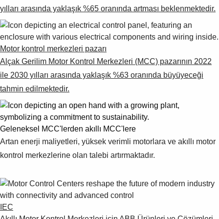
Suggestions
yılları arasında yaklaşık %65 oranında artması beklenmektedir.
Products
See more products
Shopping list preview
Motor kontrol merkezleri pazarı
0
Alçak Gerilim Motor Kontrol Merkezleri (MCC) pazarının 2022
ile 2030 yılları arasında yaklaşık %63 oranında büyüyeceği
tahmin edilmektedir.
Geleneksel MCC'lerden akıllı MCC'lere
Artan enerji maliyetleri, yüksek verimli motorlara ve akıllı motor
kontrol merkezlerine olan talebi artırmaktadır.
IEC
Akıllı Motor Kontrol Merkezleri için ABB Ürünleri ve Çözümleri