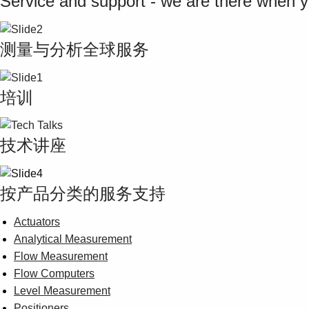
Service and support - we are there when 
测量与分析全球服务
培训
技术讲座
按产品分类的服务支持
Actuators
Analytical Measurement
Flow Measurement
Flow Computers
Level Measurement
Positioners