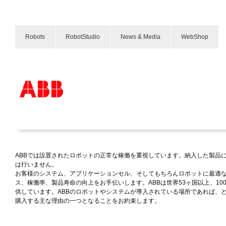
Robots
RobotStudio
News & Media
WebShop
ロボット、セル、システムへのサポ
循環型経済についてもっと知る
Products & Solutions
Industries
Services
About us
ABBでは設置されたロボットの正常な稼働を重視しています。納入した製品
は行いません。
Where to buy
お客様のシステム、アプリケーションセル、そしてもちろんロボットに最適
Contact us
ス、稼働率、製品寿命の向上をお手伝いします。ABBは世界53ヶ国以上、10
Careers
供しています。ABBのロボットやシステムが導入されている場所であれば、
購入する主な理由の一つとなることをお約束します。