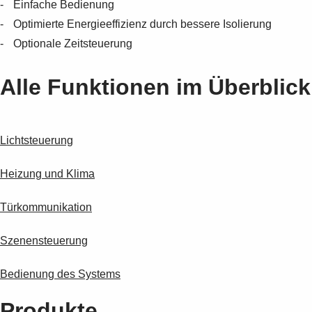
- Einfache Bedienung
Suggestions
Products
- Optimierte Energieeffizienz durch bessere Isolierung
See more products
- Optionale Zeitsteuerung
Shopping list preview
0
Alle Funktionen im Überblick
Lichtsteuerung
Heizung und Klima
Türkommunikation
Szenensteuerung
Bedienung des Systems
Produkte