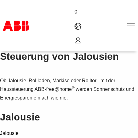
0
Mehr als Sonnenschutz - die
Produkte und Leistungen
Steuerung von Jalousien
Branchenlösungen
Service
Über uns
Ob Jalousie, Rollladen, Markise oder Rolltor - mit der
Where to buy
®
Contact us
Haussteuerung ABB-free@home
werden Sonnenschutz und
Karriere
Energiesparen einfach wie nie.
Jalousie
Jalousie