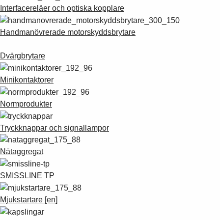
Suggestions
Interfacereläer och optiska kopplare
Products
See more products
Handmanövrerade motorskyddsbrytare
Shopping list preview
Dvärgbrytare
0
Minikontaktorer
Normprodukter
Tryckknappar och signallampor
Nätaggregat
SMISSLINE TP
Mjukstartare [en]