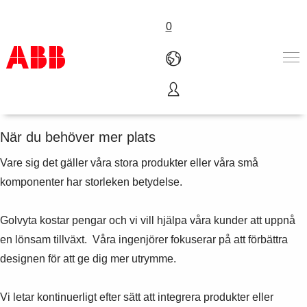
0
Utrymmesbesparingar
Produkter och tjänster
Industrier
När du behöver mer plats
Service
Vare sig det gäller våra stora produkter eller våra små
Om ABB
Här kan du köpa
komponenter har storleken betydelse.
Kontakta oss
Karriär på ABB
Golvyta kostar pengar och vi vill hjälpa våra kunder att uppnå
en lönsam tillväxt. Våra ingenjörer fokuserar på att förbättra
designen för att ge dig mer utrymme.
Vi letar kontinuerligt efter sätt att integrera produkter eller