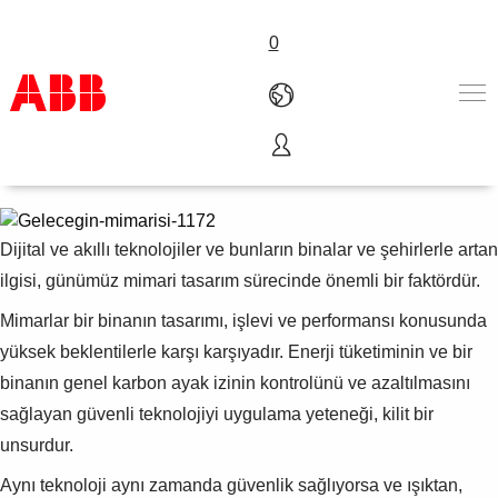
0
Geleceğin mimarisi
Ürünler ve Çözümler
Endüstriler
Servis
Dijital ve akıllı teknolojiler ve bunların binalar ve şehirlerle artan
Hakkımızda
ilgisi, günümüz mimari tasarım sürecinde önemli bir faktördür.
Satış noktaları
Mimarlar bir binanın tasarımı, işlevi ve performansı konusunda
Bize ulaşın
Kariyer
yüksek beklentilerle karşı karşıyadır. Enerji tüketiminin ve bir
binanın genel karbon ayak izinin kontrolünü ve azaltılmasını
sağlayan güvenli teknolojiyi uygulama yeteneği, kilit bir
unsurdur.
Aynı teknoloji aynı zamanda güvenlik sağlıyorsa ve ışıktan,