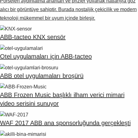
Porselen aydınlatma anahtarı ve prizler yuvarlak hatlarıyla göz
alıcı bir görüntüye sahiptir. Burada nostaljik çekicilik ve modern
teknoloji mükemmel bir uyum içinde birleşir.
ABB-tacteo KNX sensör
Otel uygulamaları için ABB-tacteo
ABB otel uygulamaları broşürü
ABB Frozen Music başlıklı ilham verici mimari
video serisini sunuyor
WAF 2017 ABB ana sponsorluğunda gerçekleşti