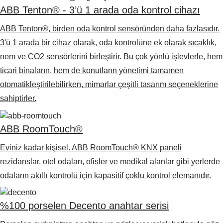
ABB Tenton® - 3’ü 1 arada oda kontrol cihazı
ABB Tenton®, birden oda kontrol sensöründen daha fazlasıdır.
3'ü 1 arada bir cihaz olarak, oda kontrolüne ek olarak sıcaklık,
nem ve CO2 sensörlerini birleştirir. Bu çok yönlü işlevlerle, hem
ticari binaların, hem de konutların yönetimi tamamen
otomatikleştirilebilirken, mimarlar çeşitli tasarım seçeneklerine
sahiptirler.
ABB RoomTouch®
Eviniz kadar kişisel. ABB RoomTouch® KNX paneli
rezidanslar, otel odaları, ofisler ve medikal alanlar gibi yerlerde
odaların akıllı kontrolü için kapasitif çoklu kontrol elemanıdır.
%100 porselen Decento anahtar serisi