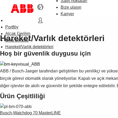
Satış noktaları
Bize ulaşın
Kariyer
Portföy
Alçak Gerilim
Hareket/Varlık detektörleri
Bina sektörü
Hareket/Varlık detektörleri
Hoş bir güvenlik duygusu için
ABB / Busch-Jaeger tarafından geliştirilen bu yenilikçi ve yüksek 
birçok görevi otomatik olarak yönetiyorlar. Kapalı ve açık meka
diğer işlevler de akıllı ve güvenilir bir şekilde entegre edilebi
Ürün Çeşitliliği
Busch-Watchdog 70 MasterLINE