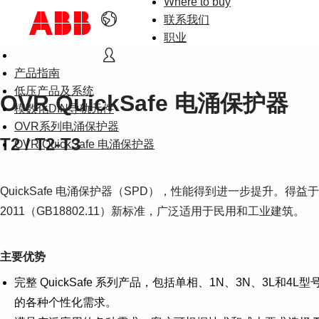
Where to buy
联系我们
职业
产品指南
低压产品及系统
OVR QuickSafe 电涌保护器
模数化DIN导轨元件
OVR系列电涌保护器
T2 / T2-T3
OVR QuickSafe 电涌保护器
QuickSafe 电涌保护器（SPD），性能得到进一步提升。得益
2011（GB18802.11）新标准，广泛适用于民用和工业建筑。
主要优势
完整 QuickSafe 系列产品，包括单相、1N、3N、3
的各种个性化需求。