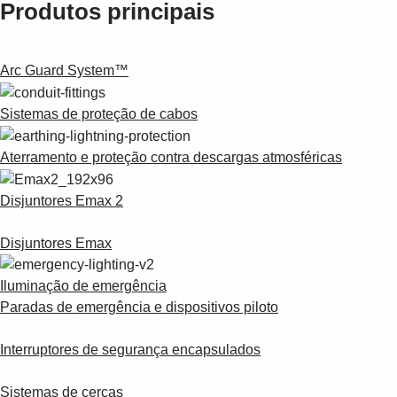
Suggestions
Produtos principais
Products
See more products
Shopping list preview
Arc Guard System™
0
Sistemas de proteção de cabos
Aterramento e proteção contra descargas atmosféricas
Disjuntores Emax 2
Disjuntores Emax
Iluminação de emergência
Paradas de emergência e dispositivos piloto
Interruptores de segurança encapsulados
Sistemas de cercas