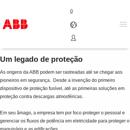
0
Segurança e proteção
Produtos & Soluções
Indústrias
Um legado de proteção
Serviços
Sobre a ABB
As origens da ABB podem ser rastreadas até se chegar aos
Onde comprar
pioneiros em segurança. Desde a invenção do primeiro
Contact us
dispositivo de proteção fusível, até as primeiras soluções em
Carreira
proteção contra descargas atmosféricas.
Em seu âmago, a empresa tem por foco proteger o pessoal e
gerenciar os fluxos de potência em eletricidade para proteger o
maquinário e as edificações.